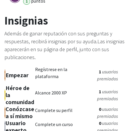
punto
s
1
Insignias
Además de ganar reputación con sus preguntas y
respuestas, recibirá insignias por su ayuda.
Las insignias
aparecerán en su página de perfil, junto con sus
publicaciones.
Regístrese en la
1
usuarios
Empezar
plataforma
premiados
Héroe de
1
usuarios
Alcance 2000 XP
la
premiados
comunidad
Conózcase
0
usuarios
Complete su perfil
a sí mismo
premiados
Usuario
0
usuarios
Complete un curso
experto
premiados