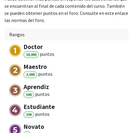
se encuentran al final de cada contenido del curso. También
se pueden obtener puntos en el foro. Consulte en este enlace
las normas del foro.
Rangos
Doctor
punto
s
10,000
Maestro
punto
s
2,000
Aprendiz
punto
s
500
Estudiante
punto
s
100
Novato