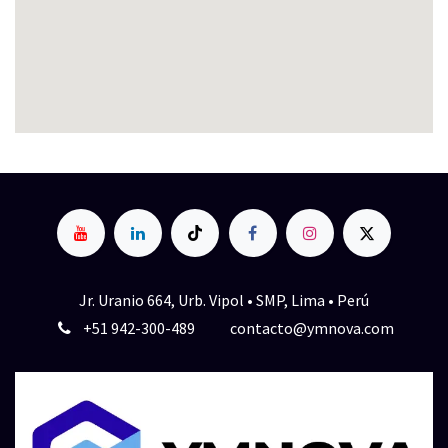
Jr. Uranio 664, Urb. Vipol • SMP, Lima • Perú
+51 942-300-489
contacto@ymnova.com