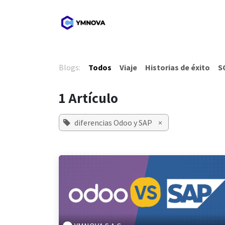
Ir al contenido
Inicio
Nosotros
Blogs:
Todos
Viaje
Historias de éxito
S
1 Artículo
diferencias Odoo y SAP
×